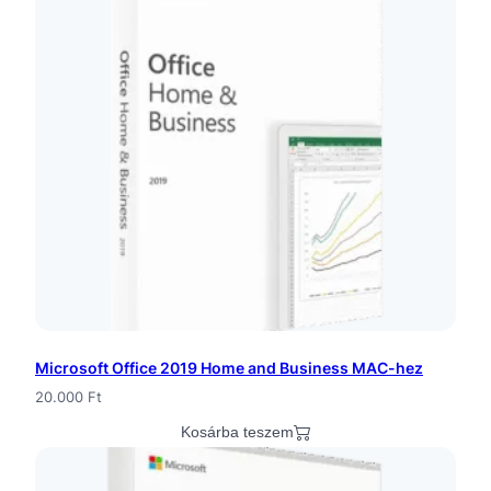
t
O
f
f
i
c
e
2
0
Microsoft Office 2019 Home and Business MAC-hez
1
20.000
Ft
9
Kosárba teszem
P
r