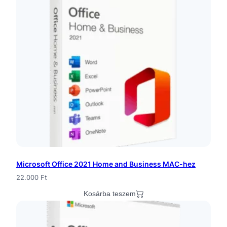
o
f
e
s
s
i
o
n
a
Microsoft Office 2021 Home and Business MAC-hez
l
22.000
Ft
P
Kosárba teszem
l
u