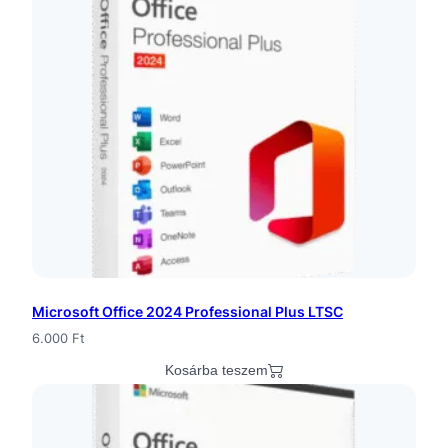
s
m
e
n
n
y
i
s
é
Microsoft Office 2024 Professional Plus LTSC
g
6.000
Ft
Kosárba teszem