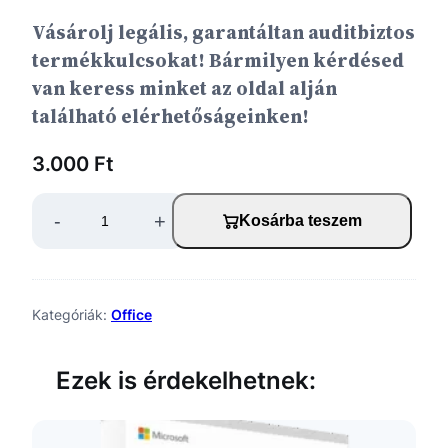
Vásárolj legális, garantáltan auditbiztos
termékkulcsokat! Bármilyen kérdésed
van keress minket az oldal alján
található elérhetőságeinken!
3.000
Ft
M
-
+
Kosárba teszem
i
c
r
Kategóriák:
Office
o
Ezek is érdekelhetnek:
s
o
f